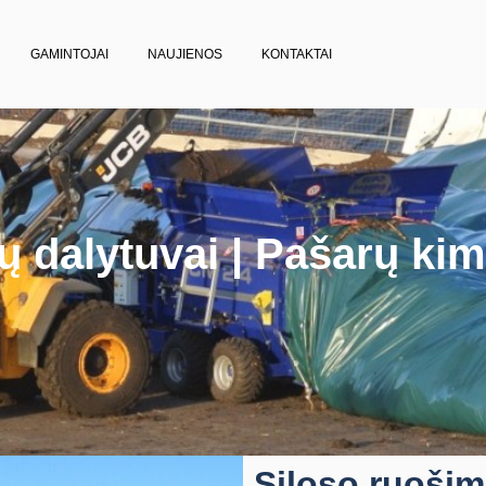
GAMINTOJAI
NAUJIENOS
KONTAKTAI
ų dalytuvai | Pašarų ki
Siloso ruošim