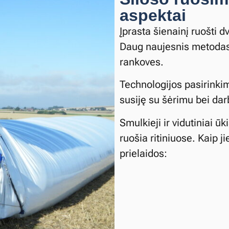
aspektai
Įprasta šienainį ruošti d
Daug naujesnis metodas 
rankoves.
Technologijos pasirinkim
susiję su šėrimu bei da
Smulkieji ir vidutiniai ūk
ruošia ritiniuose. Kaip 
prielaidos: