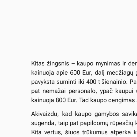
Kitas žingsnis – kaupo mynimas ir de
kainuoja apie 600 Eur, dalį medžiagų 
pavyksta suminti iki 400 t šienainio. P
pat nemažai personalo, ypač kaupui u
kainuoja 800 Eur. Tad kaupo dengimas s
Akivaizdu, kad kaupo gamybos savika
sugenda, taip pat papildomų rūpesčių k
Kita vertus, šiuos trūkumus atperka ki