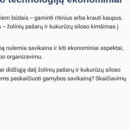
viem būdais – gaminti ritinius arba krauti kaupus.
– žolinių pašarų ir kukurūzų siloso kimšimas į
ą nulemia savikaina ir kiti ekonominiai aspektai,
rbo organizavimu.
iai didžiąją dalį žolinių pašarų ir kukurūzų siloso
jiems paskaičiuoti gamybos savikainą? Skaičiavimų