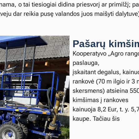
ama, o tai tiesiogiai didina priesvorį ar primilžį; 
atveju dar reikia pusę valandos juos maišyti dalytuve
Pašarų kimšim
Kooperatyvo „Agro rango
paslauga,
įskaitant degalus, kainu
rankovė (70 m ilgio ir 3
skersmens) atsieina 550 
kimšimas į rankoves
kainuoja 8,2 Eur, t. y. 
kaupe. Tačiau šis