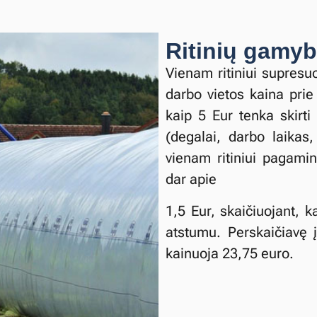
Ritinių gamyb
Vienam ritiniui supresuot
darbo vietos kaina pri
kaip 5 Eur tenka skirti 
(degalai, darbo laikas
vienam ritiniui pagamin
dar apie
1,5 Eur, skaičiuojant, 
atstumu. Perskaičiavę
kainuoja 23,75 euro.