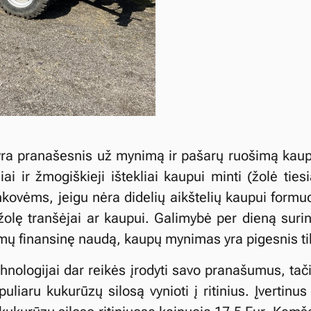
ra pranašesnis už mynimą ir pašarų ruošimą kaup
iai ir žmogiškieji ištekliai kaupui minti (žolė tie
rankovėms, jeigu nėra didelių aikštelių kaupui form
olę tranšėjai ar kaupui. Galimybė per dieną surink
umų finansinę naudą, kaupų mynimas yra pigesnis tik
hnologijai dar reikės įrodyti savo pranašumus, tači
uliaru kukurūzų silosą vynioti į ritinius. Įvertinu