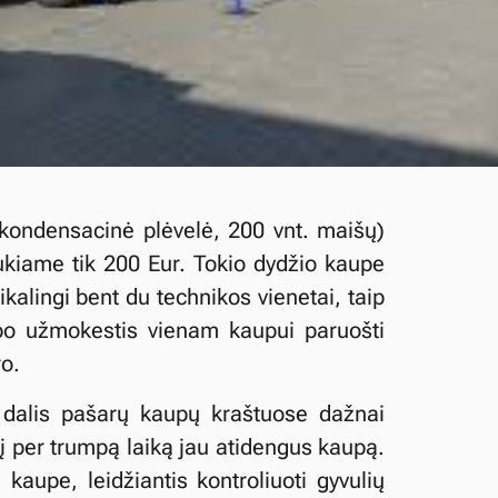
kondensacinė plėvelė, 200 vnt. maišų)
ukiame tik 200 Eur. Tokio dydžio kaupe
kalingi bent du technikos vienetai, taip
rbo užmokestis vienam kaupui paruošti
ro.
 dalis pašarų kaupų kraštuose dažnai
į per trumpą laiką jau atidengus kaupą.
kaupe, leidžiantis kontroliuoti gyvulių