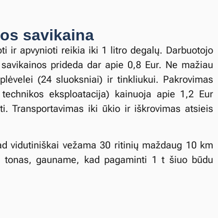
os savikaina
i ir apvynioti reikia iki 1 litro degalų. Darbuotojo
e savikainos prideda dar apie 0,8 Eur. Ne mažiau
plėvelei (24 sluoksniai) ir tinkliukui. Pakrovimas
, technikos eksploatacija) kainuoja apie 1,2 Eur
ti. Transportavimas iki ūkio ir iškrovimas atsieis
kad vidutiniškai vežama 30 ritinių maždaug 10 km
 į tonas, gauname, kad pagaminti 1 t šiuo būdu