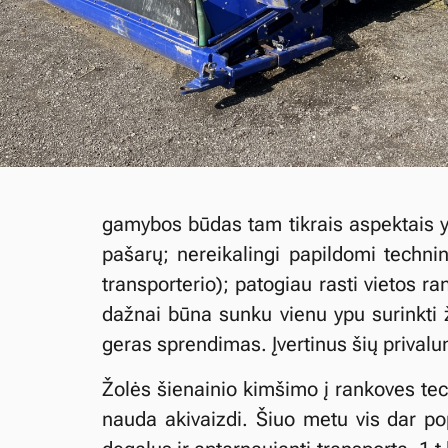
gamybos būdas tam tikrais aspektais y
pašarų; nereikalingi papildomi technin
transporterio); patogiau rasti vietos 
dažnai būna sunku vienu ypu surinkti ž
geras sprendimas. Įvertinus šių prival
Žolės šienainio kimšimo į rankoves tec
nauda akivaizdi. Šiuo metu vis dar pop