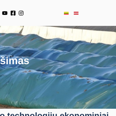
mšimas
o technologijų ekonominiai