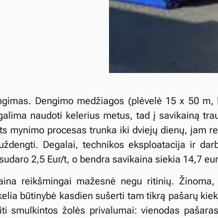
ngimas. Dengimo medžiagos (plėvelė 15 x 50 m, 
galima naudoti kelerius metus, tad į savikainą tra
ats mynimo procesas trunka iki dviejų dienų, jam rei
ždengti. Degalai, technikos eksploatacija ir da
udaro 2,5 Eur/t, o bendra savikaina siekia 14,7 eu
ina reikšmingai mažesnė negu ritinių. Žinoma,
elia būtinybė kasdien sušerti tam tikrą pašarų kiek
ti smulkintos žolės privalumai: vienodas pašaras 