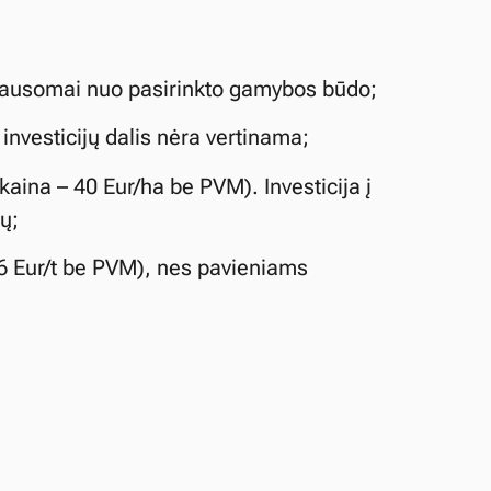
klausomai nuo pasirinkto gamybos būdo;
l investicijų dalis nėra vertinama;
aina – 40 Eur/ha be PVM). Investicija į
ų;
 6 Eur/t be PVM), nes pavieniams