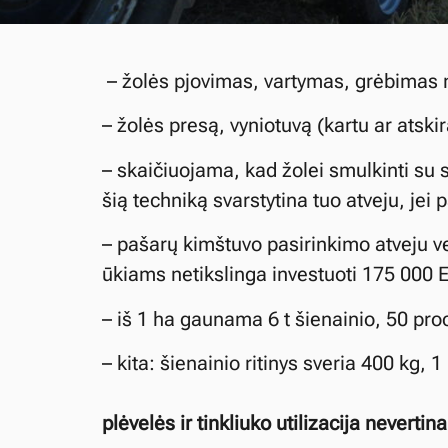
– žolės pjovimas, vartymas, grėbimas n
– žolės presą, vyniotuvą (kartu ar atskira
– skaičiuojama, kad žolei smulkinti su 
šią techniką svarstytina tuo atveju, jei
– pašarų kimštuvo pasirinkimo atveju v
ūkiams netikslinga investuoti 175 000 E
– iš 1 ha gaunama 6 t šienainio, 50 pr
– kita: šienainio ritinys sveria 400 kg, 1
plėvelės ir tinkliuko utilizacija neverti