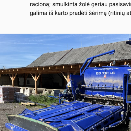
racioną; smulkinta žolė geriau pasisavin
galima iš karto pradėti šėrimą (ritinių 