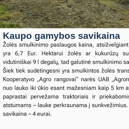
Kaupo gamybos savikaina
Žolės smulkinimo paslaugos kaina, atsižvelgiant į
yra 6,7 Eur. Hektarui žolės ar kukurūzų su
vidutiniškai 9 l degalų, tad galutinė smulkinimo sa
Šiek tiek sudėtingesni yra smulkintos žolės tran
Kooperatyvo „Agro rangovai“ narės UAB „Agrone
nuo lauko iki ūkio esant mažesniam kaip 5 km 
paprastai pervežama traktoriais ir priekabom
atstumams – lauke perkraunama į sunkvežimius. 
savikaina – 4 eurai.