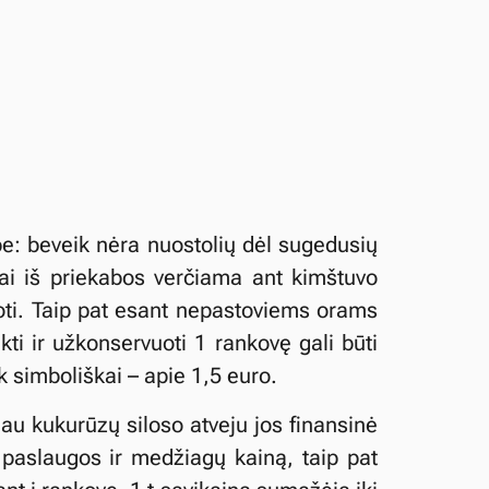
e: beveik nėra nuostolių dėl sugedusių
siai iš priekabos verčiama ant kimštuvo
uoti. Taip pat esant nepastoviems orams
ti ir užkonservuoti 1 rankovę gali būti
 simboliškai – apie 1,5 euro.
au kukurūzų siloso atveju jos finansinė
s paslaugos ir medžiagų kainą, taip pat