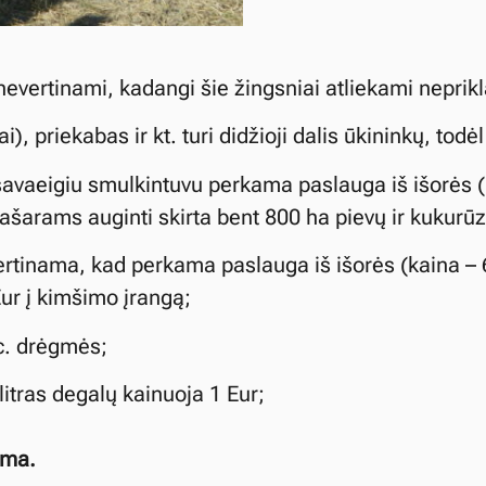
evertinami, kadangi šie žingsniai atliekami nepri
i), priekabas ir kt. turi didžioji dalis ūkininkų, todė
savaeigiu smulkintuvu perkama paslauga iš išorės (k
 pašarams auginti skirta bent 800 ha pievų ir kukurūz
ertinama, kad perkama paslauga iš išorės (kaina –
ur į kimšimo įrangą;
oc. drėgmės;
 litras degalų kainuoja 1 Eur;
nama.