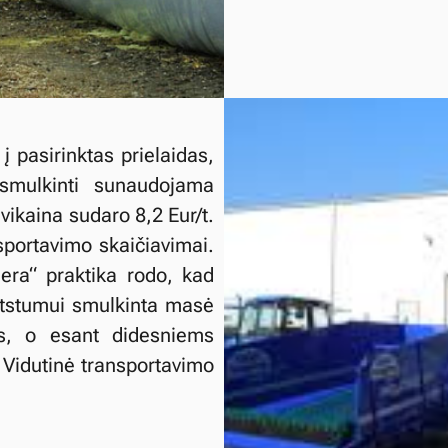
 pasirinktas prielaidas,
smulkinti sunaudojama
vikaina sudaro 8,2 Eur/t.
sportavimo skaičiavimai.
ra“ praktika rodo, kad
atstumui smulkinta masė
is, o esant didesniems
Vidutinė transportavimo