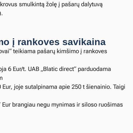
pakrovus smulkintą žolę į pašarų dalytuvą
).
o į rankoves savikaina
vai“ teikiama pašarų kimšimo į rankoves
oja 6 Eur/t. UAB „Blatic direct“ parduodama
 m
Eur, joje sutalpinama apie 250 t šienainio. Taigi
5,7 Eur brangiau negu mynimas ir siloso ruošimas